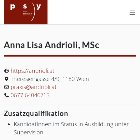
Wiener Arbeitskreis für Psychoanal
Anna Lisa
Andrioli
,
MSc
Website:
https://andrioli.at
Postanschrift Andere:
Theresiengasse 4/9
,
1180
Wien
E-Mail:
praxis@andrioli.at
Telefon:
0677 64046713
Zusatzqualifikation
KandidatInnen im Status in Ausbildung unter
Supervision