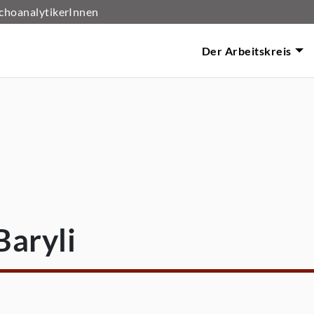
choanalytikerInnen
Arbeitskreis für Psychoanalyse
Der Arbeitskreis
Baryli