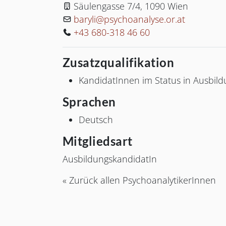
Postanschrift Arbeit:
Säulengasse 7/4
,
1090
Wien
E-Mail:
baryli@psychoanalyse.or.at
Telefon:
+43 680-318 46 60
Zusatzqualifikation
KandidatInnen im Status in Ausbild
Sprachen
Deutsch
Mitgliedsart
AusbildungskandidatIn
« Zurück allen PsychoanalytikerInnen