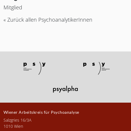
Mitglied
« Zurück allen PsychoanalytikerInnen
Wiener Arbeitskreis für Psychoanalyse
Salzgries 16/3A
1010 Wien