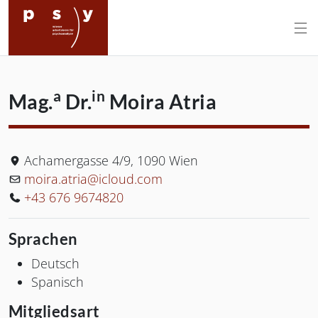
Wiener Arbeitskreis für Psychoanal
a
in
Mag.
Dr.
Moira
Atria
Postanschrift Andere:
Achamergasse 4/9
,
1090
Wien
E-Mail:
moira.atria@icloud.com
Telefon:
+43 676 9674820
Sprachen
Deutsch
Spanisch
Mitgliedsart